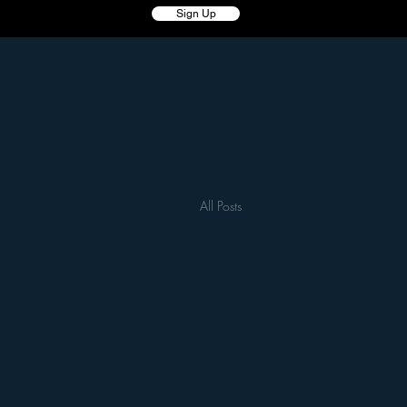
Sign Up
All Posts