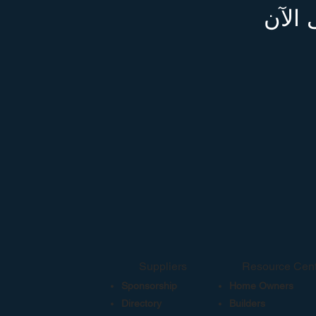
 الآن
Suppliers
Resource Cent
Sponsorship
Home Owners
Directory
Builders